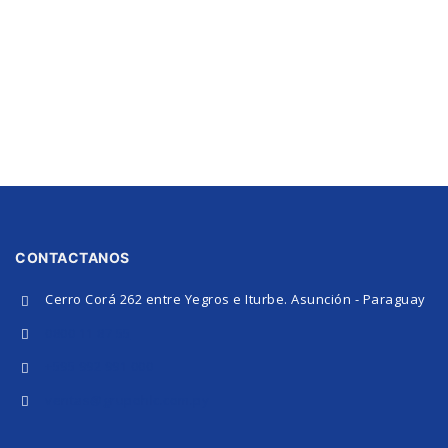
CONTACTANOS
Cerro Corá 262 entre Yegros e Iturbe. Asunción - Paraguay
0800 11 87 55
+595 992 991 000
ventas@grupohlc.com.py