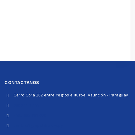
CONTACTANOS
Cerro Corá 262 entre Yegros e Iturbe. Asunción - Paraguay
0800 11 87 55
+595 992 991 000
ventas@grupohlc.com.py