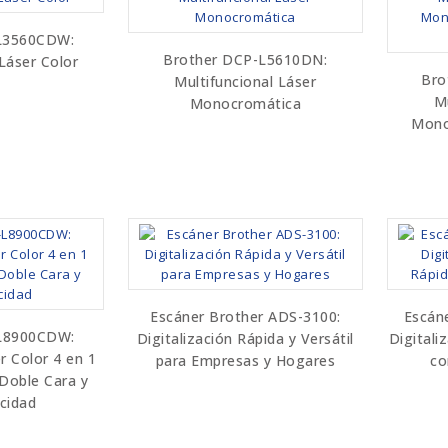
L3560CDW:
Brother DCP-L5610DN:
 Láser Color
Bro
Multifuncional Láser
Mu
Monocromática
Mono
Escáner Brother ADS-3100:
Escán
L8900CDW:
Digitalización Rápida y Versátil
Digitali
r Color 4 en 1
para Empresas y Hogares
co
 Doble Cara y
ocidad